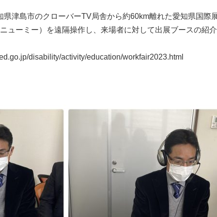
県津島市のクローバーTV局舎から約60km離れた愛知県国際展
e（ニューミー）を遠隔操作し、来場者に対して出展ブースの紹
ed.go.jp/disability/activity/education/workfair2023.html