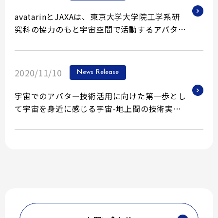
avatarinとJAXAは、東京大学大学院工学系研
究科の協力のもと宇宙空間で活動するアバター
「space avatar」のさらなる開発に向けた共創
活動を開始
2020/11/10
News Release
宇宙でのアバター技術活用に向けた第一歩とし
て宇宙を身近に感じる宇宙-地上間の技術実証
を実施
〜「AVATAR X space avatar 宇宙を身近に
感じよう」〜
〜世界初、国際宇宙ステーションの宇宙アバタ
ー「space avatar」を操作〜
〜JAXA展示施設をアバター技術で自宅等から
遠隔見学〜