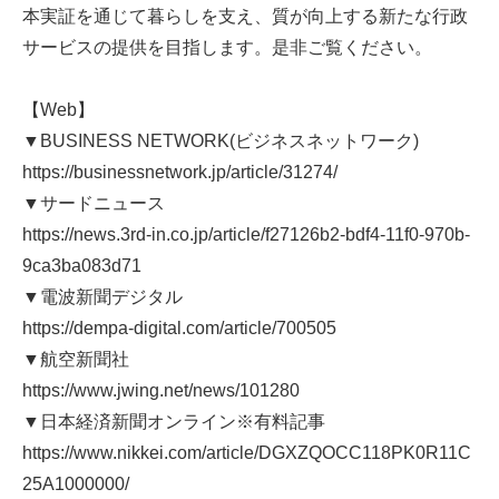
本実証を通じて暮らしを支え、質が向上する新たな行政
サービスの提供を目指します。是非ご覧ください。
【Web】
▼BUSINESS NETWORK(ビジネスネットワーク)
https://businessnetwork.jp/article/31274/
▼サードニュース
https://news.3rd-in.co.jp/article/f27126b2-bdf4-11f0-970b-
9ca3ba083d71
▼電波新聞デジタル
https://dempa-digital.com/article/700505
▼航空新聞社
https://www.jwing.net/news/101280
▼日本経済新聞オンライン※有料記事
https://www.nikkei.com/article/DGXZQOCC118PK0R11C
25A1000000/