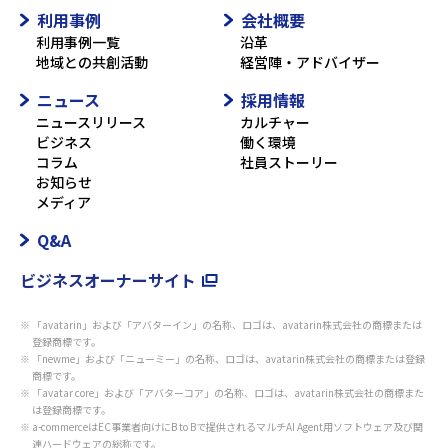
利用事例
会社概要
利用事例一覧
沿革
地域との共創活動
経営陣・アドバイザー
ニュース
採用情報
ニュースリリース
カルチャー
ビジネス
働く環境
コラム
社員ストーリー
お知らせ
メディア
Q&A
ビジネスオーナーサイト
「avatarin」および「アバターイン」の名称、ロゴは、avatarin株式会社の商標または
登録商標です。
「newme」および「ニューミー」の名称、ロゴは、avatarin株式会社の商標または登録
商標です。
「avatar core」および「アバターコア」の名称、ロゴは、avatarin株式会社の商標また
は登録商標です。
a-commerceはEC事業者向けにB to Bで提供されるマルチAI Agent用ソフトウェア及び関
連ハードウェアの総称です。