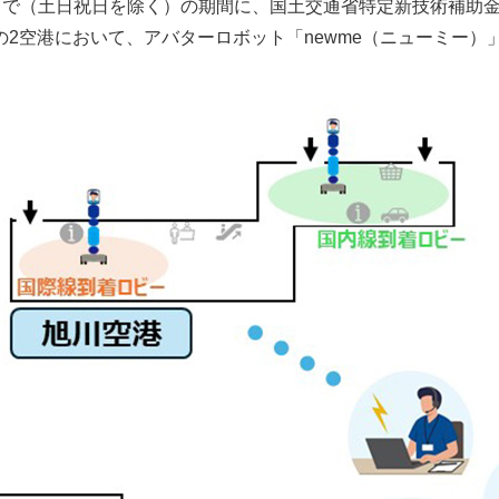
6日まで（土日祝日を除く）の期間に、国土交通省特定新技術補助
2空港において、アバターロボット「newme（ニューミー）