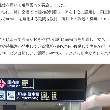
通信を用いて遠隔案内を実施しました。
中心に、旭川空港では国内線到着フロアを中心に設定し、両空
でnewmeを運用する期間を設け、運用上の課題の有無につ
とによって滞留が起きやすい場所にnewmeを配置し、立ち
や待機列が発生している場所へnewmeが移動して声をかけ
るサービスは新しい。質問しやすい。」といった声が寄せられ